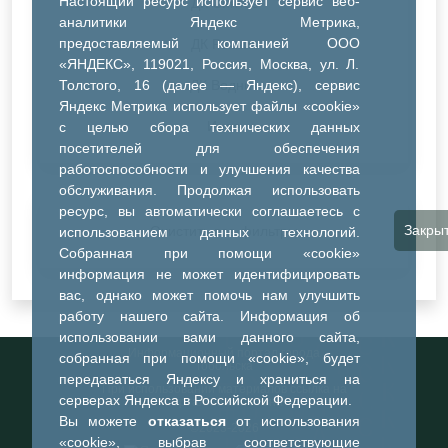
Настоящий ресурс использует сервис веб-
ДК Синтез
аналитики Яндекс Метрика,
предоставляемый компанией ООО
ДК Речник
«ЯНДЕКС», 119021, Россия, Москва, ул. Л.
Толстого, 16 (далее — Яндекс), сервис
ДК Водник
Яндекс Метрика использует файлы «cookie»
Иное
с целью сбора технических данных
посетителей для обеспечения
работоспособности и улучшения качества
обслуживания. Продолжая использовать
ресурс, вы автоматически соглашаетесь с
Закры
Очистить все фильтры
использованием данных технологий.
Собранная при помощи «cookie»
информация не может идентифицировать
вас, однако может помочь нам улучшить
работу нашего сайта. Информация об
использовании вами данного сайта,
Информационный портал города
собранная при помощи «cookie», будет
Тобольска
передаваться Яндексу и храниться на
При использовании материалов ссылка на
серверах Яндекса в Российской Федерации.
портал обязательна
Вы можете
отказаться
от использования
©2023-2026
«cookie», выбрав соответствующие