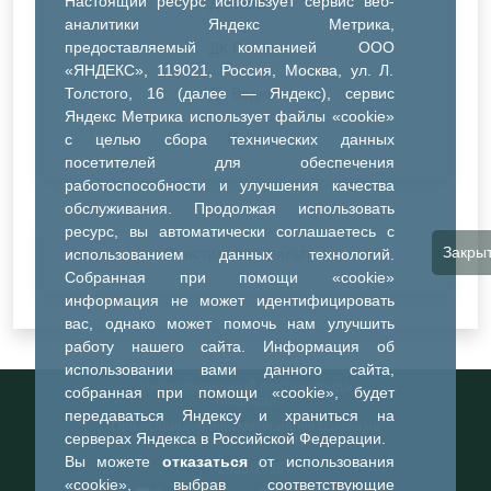
Настоящий ресурс использует сервис веб-
ДК Синтез
аналитики Яндекс Метрика,
предоставляемый компанией ООО
ДК Речник
«ЯНДЕКС», 119021, Россия, Москва, ул. Л.
Толстого, 16 (далее — Яндекс), сервис
ДК Водник
Яндекс Метрика использует файлы «cookie»
Иное
с целью сбора технических данных
посетителей для обеспечения
работоспособности и улучшения качества
обслуживания. Продолжая использовать
ресурс, вы автоматически соглашаетесь с
Закры
Очистить все фильтры
использованием данных технологий.
Собранная при помощи «cookie»
информация не может идентифицировать
вас, однако может помочь нам улучшить
работу нашего сайта. Информация об
использовании вами данного сайта,
Информационный портал города
собранная при помощи «cookie», будет
Тобольска
передаваться Яндексу и храниться на
При использовании материалов ссылка на
серверах Яндекса в Российской Федерации.
портал обязательна
Вы можете
отказаться
от использования
©2023-2026
«cookie», выбрав соответствующие