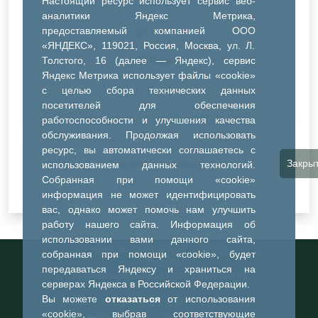
Настоящий ресурс использует сервис веб-
ДК Синтез
аналитики Яндекс Метрика,
предоставляемый компанией ООО
ДК Речник
«ЯНДЕКС», 119021, Россия, Москва, ул. Л.
Толстого, 16 (далее — Яндекс), сервис
ДК Водник
Яндекс Метрика использует файлы «cookie»
Иное
с целью сбора технических данных
посетителей для обеспечения
работоспособности и улучшения качества
обслуживания. Продолжая использовать
ресурс, вы автоматически соглашаетесь с
Закры
Очистить все фильтры
использованием данных технологий.
Собранная при помощи «cookie»
информация не может идентифицировать
вас, однако может помочь нам улучшить
работу нашего сайта. Информация об
использовании вами данного сайта,
Информационный портал города
собранная при помощи «cookie», будет
Тобольска
передаваться Яндексу и храниться на
При использовании материалов ссылка на
серверах Яндекса в Российской Федерации.
портал обязательна
Вы можете
отказаться
от использования
©2023-2026
«cookie», выбрав соответствующие