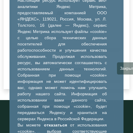
Настоящий ресурс использует сервис веб-
ДК Синтез
аналитики Яндекс Метрика,
предоставляемый компанией ООО
ДК Речник
«ЯНДЕКС», 119021, Россия, Москва, ул. Л.
Толстого, 16 (далее — Яндекс), сервис
ДК Водник
Яндекс Метрика использует файлы «cookie»
Иное
с целью сбора технических данных
посетителей для обеспечения
работоспособности и улучшения качества
обслуживания. Продолжая использовать
ресурс, вы автоматически соглашаетесь с
Закры
Очистить все фильтры
использованием данных технологий.
Собранная при помощи «cookie»
информация не может идентифицировать
вас, однако может помочь нам улучшить
работу нашего сайта. Информация об
использовании вами данного сайта,
Информационный портал города
собранная при помощи «cookie», будет
Тобольска
передаваться Яндексу и храниться на
При использовании материалов ссылка на
серверах Яндекса в Российской Федерации.
портал обязательна
Вы можете
отказаться
от использования
©2023-2026
«cookie», выбрав соответствующие