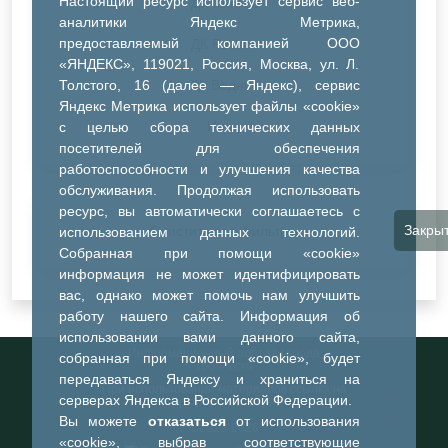
Настоящий ресурс использует сервис веб-
ДК Синтез
аналитики Яндекс Метрика,
предоставляемый компанией ООО
ДК Речник
«ЯНДЕКС», 119021, Россия, Москва, ул. Л.
Толстого, 16 (далее — Яндекс), сервис
ДК Водник
Яндекс Метрика использует файлы «cookie»
Иное
с целью сбора технических данных
посетителей для обеспечения
работоспособности и улучшения качества
обслуживания. Продолжая использовать
ресурс, вы автоматически соглашаетесь с
Закры
Очистить все фильтры
использованием данных технологий.
Собранная при помощи «cookie»
информация не может идентифицировать
вас, однако может помочь нам улучшить
работу нашего сайта. Информация об
использовании вами данного сайта,
Информационный портал города
собранная при помощи «cookie», будет
Тобольска
передаваться Яндексу и храниться на
При использовании материалов ссылка на
серверах Яндекса в Российской Федерации.
портал обязательна
Вы можете
отказаться
от использования
©2023-2026
«cookie», выбрав соответствующие