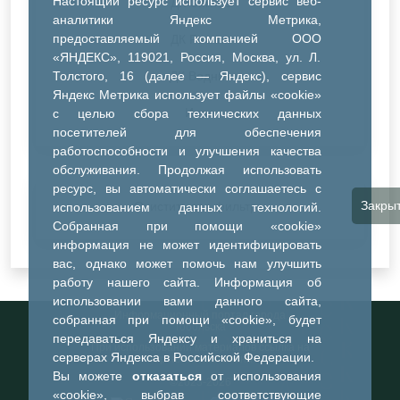
Настоящий ресурс использует сервис веб-
ДК Синтез
аналитики Яндекс Метрика,
предоставляемый компанией ООО
ДК Речник
«ЯНДЕКС», 119021, Россия, Москва, ул. Л.
Толстого, 16 (далее — Яндекс), сервис
ДК Водник
Яндекс Метрика использует файлы «cookie»
Иное
с целью сбора технических данных
посетителей для обеспечения
работоспособности и улучшения качества
обслуживания. Продолжая использовать
ресурс, вы автоматически соглашаетесь с
Закры
Очистить все фильтры
использованием данных технологий.
Собранная при помощи «cookie»
информация не может идентифицировать
вас, однако может помочь нам улучшить
работу нашего сайта. Информация об
использовании вами данного сайта,
Информационный портал города
собранная при помощи «cookie», будет
Тобольска
передаваться Яндексу и храниться на
При использовании материалов ссылка на
серверах Яндекса в Российской Федерации.
портал обязательна
Вы можете
отказаться
от использования
©2023-2026
«cookie», выбрав соответствующие