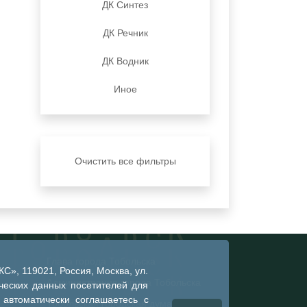
ДК Синтез
ДК Речник
ДК Водник
Иное
Очистить все фильтры
Глава города Тобольска
», 119021, Россия, Москва, ул.
Администрация города Тобольска
ческих данных посетителей для
 автоматически соглашаетесь с
Тобольская городская дума