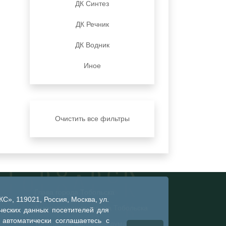
ДК Синтез
ДК Речник
ДК Водник
Иное
Очистить все фильтры
Глава города Тобольска
», 119021, Россия, Москва, ул.
Администрация города Тобольска
ческих данных посетителей для
 автоматически соглашаетесь с
Тобольская городская дума