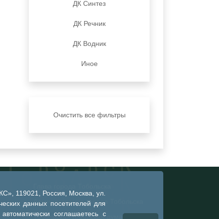
ДК Синтез
ДК Речник
ДК Водник
Иное
Очистить все фильтры
Глава города Тобольска
», 119021, Россия, Москва, ул.
Администрация города Тобольска
ческих данных посетителей для
 автоматически соглашаетесь с
Тобольская городская дума