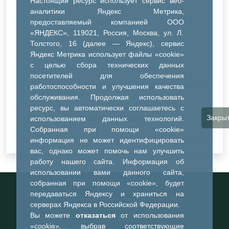
Настоящий ресурс использует сервис веб-
ДК Синтез
аналитики Яндекс Метрика,
предоставляемый компанией ООО
ДК Речник
«ЯНДЕКС», 119021, Россия, Москва, ул. Л.
Толстого, 16 (далее — Яндекс), сервис
ДК Водник
Яндекс Метрика использует файлы «cookie»
Иное
с целью сбора технических данных
посетителей для обеспечения
работоспособности и улучшения качества
обслуживания. Продолжая использовать
ресурс, вы автоматически соглашаетесь с
Закры
Очистить все фильтры
использованием данных технологий.
Собранная при помощи «cookie»
информация не может идентифицировать
вас, однако может помочь нам улучшить
работу нашего сайта. Информация об
использовании вами данного сайта,
Информационный портал города
собранная при помощи «cookie», будет
Тобольска
передаваться Яндексу и храниться на
При использовании материалов ссылка на
серверах Яндекса в Российской Федерации.
портал обязательна
Вы можете
отказаться
от использования
©2023-2026
«cookie», выбрав соответствующие