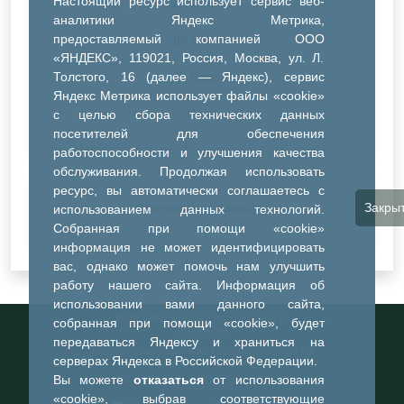
Настоящий ресурс использует сервис веб-
ДК Синтез
аналитики Яндекс Метрика,
предоставляемый компанией ООО
ДК Речник
«ЯНДЕКС», 119021, Россия, Москва, ул. Л.
Толстого, 16 (далее — Яндекс), сервис
ДК Водник
Яндекс Метрика использует файлы «cookie»
Иное
с целью сбора технических данных
посетителей для обеспечения
работоспособности и улучшения качества
обслуживания. Продолжая использовать
ресурс, вы автоматически соглашаетесь с
Закры
Очистить все фильтры
использованием данных технологий.
Собранная при помощи «cookie»
информация не может идентифицировать
вас, однако может помочь нам улучшить
работу нашего сайта. Информация об
использовании вами данного сайта,
Информационный портал города
собранная при помощи «cookie», будет
Тобольска
передаваться Яндексу и храниться на
При использовании материалов ссылка на
серверах Яндекса в Российской Федерации.
портал обязательна
Вы можете
отказаться
от использования
©2023-2026
«cookie», выбрав соответствующие