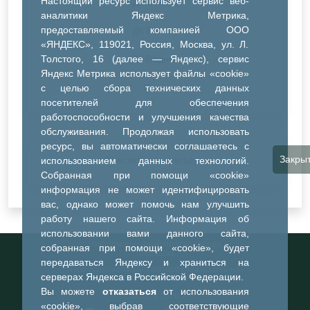
Настоящий ресурс использует сервис веб-
ДК Синтез
аналитики Яндекс Метрика,
предоставляемый компанией ООО
ДК Речник
«ЯНДЕКС», 119021, Россия, Москва, ул. Л.
Толстого, 16 (далее — Яндекс), сервис
ДК Водник
Яндекс Метрика использует файлы «cookie»
Иное
с целью сбора технических данных
посетителей для обеспечения
работоспособности и улучшения качества
обслуживания. Продолжая использовать
ресурс, вы автоматически соглашаетесь с
Закры
Очистить все фильтры
использованием данных технологий.
Собранная при помощи «cookie»
информация не может идентифицировать
вас, однако может помочь нам улучшить
работу нашего сайта. Информация об
использовании вами данного сайта,
Информационный портал города
собранная при помощи «cookie», будет
Тобольска
передаваться Яндексу и храниться на
При использовании материалов ссылка на
серверах Яндекса в Российской Федерации.
портал обязательна
Вы можете
отказаться
от использования
©2023-2026
«cookie», выбрав соответствующие