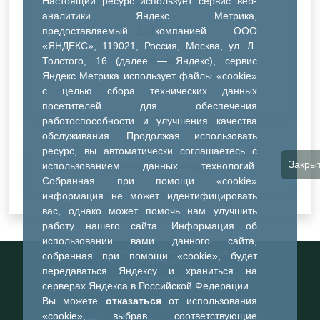
Настоящий ресурс использует сервис веб-
ДК Синтез
аналитики Яндекс Метрика,
предоставляемый компанией ООО
ДК Речник
«ЯНДЕКС», 119021, Россия, Москва, ул. Л.
Толстого, 16 (далее — Яндекс), сервис
ДК Водник
Яндекс Метрика использует файлы «cookie»
Иное
с целью сбора технических данных
посетителей для обеспечения
работоспособности и улучшения качества
обслуживания. Продолжая использовать
ресурс, вы автоматически соглашаетесь с
Закры
Очистить все фильтры
использованием данных технологий.
Собранная при помощи «cookie»
информация не может идентифицировать
вас, однако может помочь нам улучшить
работу нашего сайта. Информация об
использовании вами данного сайта,
Информационный портал города
собранная при помощи «cookie», будет
Тобольска
передаваться Яндексу и храниться на
При использовании материалов ссылка на
серверах Яндекса в Российской Федерации.
портал обязательна
Вы можете
отказаться
от использования
©2023-2026
«cookie», выбрав соответствующие