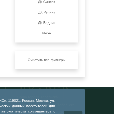
ДК Синтез
ДК Речник
ДК Водник
Иное
Очистить все фильтры
Глава города Тобольска
», 119021, Россия, Москва, ул.
Администрация города Тобольска
ческих данных посетителей для
 автоматически соглашаетесь с
Тобольская городская дума