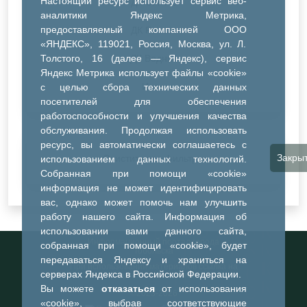
Настоящий ресурс использует сервис веб-
ДК Синтез
аналитики Яндекс Метрика,
предоставляемый компанией ООО
ДК Речник
«ЯНДЕКС», 119021, Россия, Москва, ул. Л.
Толстого, 16 (далее — Яндекс), сервис
ДК Водник
Яндекс Метрика использует файлы «cookie»
Иное
с целью сбора технических данных
посетителей для обеспечения
работоспособности и улучшения качества
обслуживания. Продолжая использовать
ресурс, вы автоматически соглашаетесь с
Закры
Очистить все фильтры
использованием данных технологий.
Собранная при помощи «cookie»
информация не может идентифицировать
вас, однако может помочь нам улучшить
работу нашего сайта. Информация об
использовании вами данного сайта,
Информационный портал города
собранная при помощи «cookie», будет
Тобольска
передаваться Яндексу и храниться на
При использовании материалов ссылка на
серверах Яндекса в Российской Федерации.
портал обязательна
Вы можете
отказаться
от использования
©2023-2026
«cookie», выбрав соответствующие