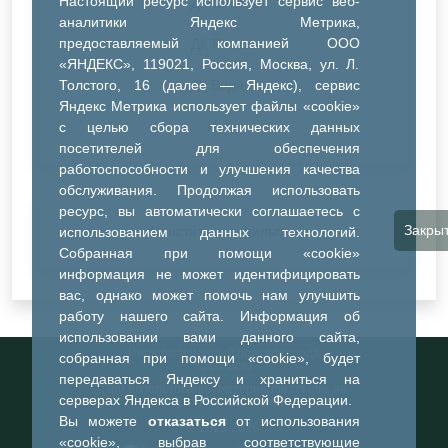
Настоящий ресурс использует сервис веб-
ДК Синтез
аналитики Яндекс Метрика,
предоставляемый компанией ООО
ДК Речник
«ЯНДЕКС», 119021, Россия, Москва, ул. Л.
Толстого, 16 (далее — Яндекс), сервис
ДК Водник
Яндекс Метрика использует файлы «cookie»
Иное
с целью сбора технических данных
посетителей для обеспечения
работоспособности и улучшения качества
обслуживания. Продолжая использовать
ресурс, вы автоматически соглашаетесь с
Закры
Очистить все фильтры
использованием данных технологий.
Собранная при помощи «cookie»
информация не может идентифицировать
вас, однако может помочь нам улучшить
работу нашего сайта. Информация об
использовании вами данного сайта,
Информационный портал города
собранная при помощи «cookie», будет
Тобольска
передаваться Яндексу и храниться на
При использовании материалов ссылка на
серверах Яндекса в Российской Федерации.
портал обязательна
Вы можете
отказаться
от использования
©2023-2026
«cookie», выбрав соответствующие