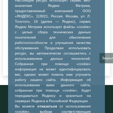
Настоящий ресурс использует сервис веб-
ДК Синтез
аналитики Яндекс Метрика,
предоставляемый компанией ООО
ДК Речник
«ЯНДЕКС», 119021, Россия, Москва, ул. Л.
Толстого, 16 (далее — Яндекс), сервис
ДК Водник
Яндекс Метрика использует файлы «cookie»
Иное
с целью сбора технических данных
посетителей для обеспечения
работоспособности и улучшения качества
обслуживания. Продолжая использовать
ресурс, вы автоматически соглашаетесь с
Закры
Очистить все фильтры
использованием данных технологий.
Собранная при помощи «cookie»
информация не может идентифицировать
вас, однако может помочь нам улучшить
работу нашего сайта. Информация об
использовании вами данного сайта,
Информационный портал города
собранная при помощи «cookie», будет
Тобольска
передаваться Яндексу и храниться на
При использовании материалов ссылка на
серверах Яндекса в Российской Федерации.
портал обязательна
Вы можете
отказаться
от использования
©2023-2026
«cookie», выбрав соответствующие