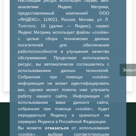
Настоящий ресурс использует сервис веб-
ДК Синтез
аналитики Яндекс Метрика,
предоставляемый компанией ООО
ДК Речник
«ЯНДЕКС», 119021, Россия, Москва, ул. Л.
Толстого, 16 (далее — Яндекс), сервис
ДК Водник
Яндекс Метрика использует файлы «cookie»
Иное
с целью сбора технических данных
посетителей для обеспечения
работоспособности и улучшения качества
обслуживания. Продолжая использовать
ресурс, вы автоматически соглашаетесь с
Закры
Очистить все фильтры
использованием данных технологий.
Собранная при помощи «cookie»
информация не может идентифицировать
вас, однако может помочь нам улучшить
работу нашего сайта. Информация об
использовании вами данного сайта,
Информационный портал города
собранная при помощи «cookie», будет
Тобольска
передаваться Яндексу и храниться на
При использовании материалов ссылка на
серверах Яндекса в Российской Федерации.
портал обязательна
Вы можете
отказаться
от использования
©2023-2026
«cookie», выбрав соответствующие