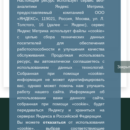
Настоящий ресурс использует сервис веб-
ДК Синтез
аналитики Яндекс Метрика,
предоставляемый компанией ООО
ДК Речник
«ЯНДЕКС», 119021, Россия, Москва, ул. Л.
Толстого, 16 (далее — Яндекс), сервис
ДК Водник
Яндекс Метрика использует файлы «cookie»
Иное
с целью сбора технических данных
посетителей для обеспечения
работоспособности и улучшения качества
обслуживания. Продолжая использовать
ресурс, вы автоматически соглашаетесь с
Закры
Очистить все фильтры
использованием данных технологий.
Собранная при помощи «cookie»
информация не может идентифицировать
вас, однако может помочь нам улучшить
работу нашего сайта. Информация об
использовании вами данного сайта,
Информационный портал города
собранная при помощи «cookie», будет
Тобольска
передаваться Яндексу и храниться на
При использовании материалов ссылка на
серверах Яндекса в Российской Федерации.
портал обязательна
Вы можете
отказаться
от использования
©2023-2026
«cookie», выбрав соответствующие