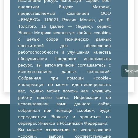
Настоящий ресурс использует сервис веб-
ДК Синтез
аналитики Яндекс Метрика,
предоставляемый компанией ООО
ДК Речник
«ЯНДЕКС», 119021, Россия, Москва, ул. Л.
Толстого, 16 (далее — Яндекс), сервис
ДК Водник
Яндекс Метрика использует файлы «cookie»
Иное
с целью сбора технических данных
посетителей для обеспечения
работоспособности и улучшения качества
обслуживания. Продолжая использовать
ресурс, вы автоматически соглашаетесь с
Закры
Очистить все фильтры
использованием данных технологий.
Собранная при помощи «cookie»
информация не может идентифицировать
вас, однако может помочь нам улучшить
работу нашего сайта. Информация об
использовании вами данного сайта,
Информационный портал города
собранная при помощи «cookie», будет
Тобольска
передаваться Яндексу и храниться на
При использовании материалов ссылка на
серверах Яндекса в Российской Федерации.
портал обязательна
Вы можете
отказаться
от использования
©2023-2026
«cookie», выбрав соответствующие