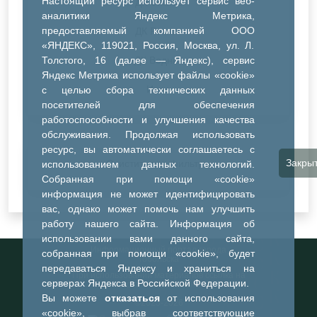
Настоящий ресурс использует сервис веб-
ДК Синтез
аналитики Яндекс Метрика,
предоставляемый компанией ООО
ДК Речник
«ЯНДЕКС», 119021, Россия, Москва, ул. Л.
Толстого, 16 (далее — Яндекс), сервис
ДК Водник
Яндекс Метрика использует файлы «cookie»
Иное
с целью сбора технических данных
посетителей для обеспечения
работоспособности и улучшения качества
обслуживания. Продолжая использовать
ресурс, вы автоматически соглашаетесь с
Закры
Очистить все фильтры
использованием данных технологий.
Собранная при помощи «cookie»
информация не может идентифицировать
вас, однако может помочь нам улучшить
работу нашего сайта. Информация об
использовании вами данного сайта,
Информационный портал города
собранная при помощи «cookie», будет
Тобольска
передаваться Яндексу и храниться на
При использовании материалов ссылка на
серверах Яндекса в Российской Федерации.
портал обязательна
Вы можете
отказаться
от использования
©2023-2026
«cookie», выбрав соответствующие