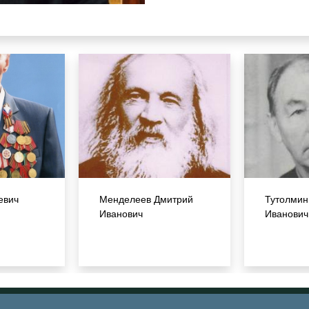
евич
Менделеев Дмитрий
Тутолмин
Иванович
Иванович