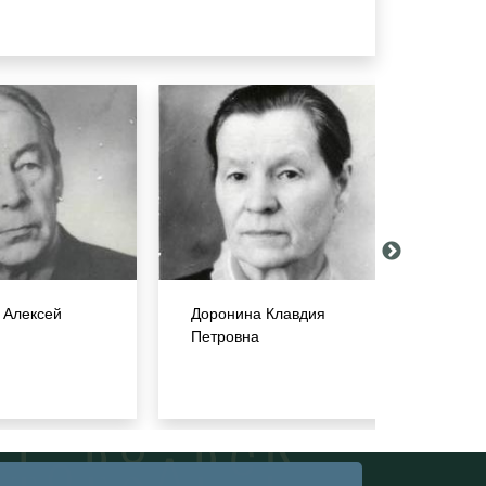
 Алексей
Доронина Клавдия
Мари
Петровна
Сем