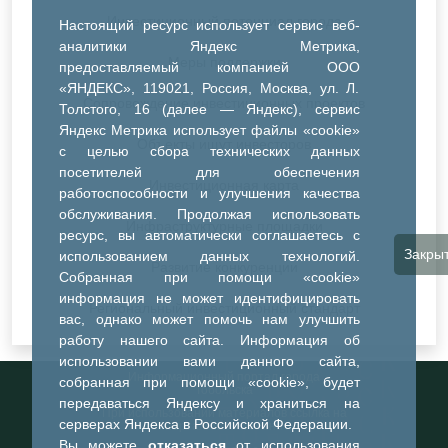
Инвестиционный потенциал города
Настоящий ресурс использует сервис веб-
аналитики Яндекс Метрика,
Меры поддержки
предоставляемый компанией ООО
«ЯНДЕКС», 119021, Россия, Москва, ул. Л.
Сопровождение инвестиционных проектов
Толстого, 16 (далее — Яндекс), сервис
Яндекс Метрика использует файлы «cookie»
Объекты ищут инвесторов
с целью сбора технических данных
посетителей для обеспечения
Инвестиционная карта
работоспособности и улучшения качества
обслуживания. Продолжая использовать
Инфраструктурные площадки
ресурс, вы автоматически соглашаетесь с
Закры
использованием данных технологий.
Развитие конкуренции
Собранная при помощи «cookie»
информация не может идентифицировать
Региональный инвестиционный стандарт
вас, однако может помочь нам улучшить
работу нашего сайта. Информация об
использовании вами данного сайта,
Информационный портал города
собранная при помощи «cookie», будет
Тобольска
передаваться Яндексу и храниться на
При использовании материалов ссылка на
серверах Яндекса в Российской Федерации.
портал обязательна
Вы можете
отказаться
от использования