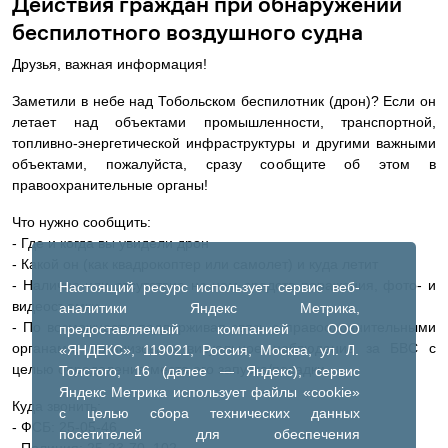
Действия граждан при обнаружении
беспилотного воздушного судна
Друзья, важная информация!
Заметили в небе над Тобольском беспилотник (дрон)? Если он
летает над объектами промышленности, транспортной,
топливно-энергетической инфраструктуры и другими важными
объектами, пожалуйста, сразу сообщите об этом в
правоохранительные органы!
Что нужно сообщить:
- Где и когда вы увидели дрон
- Какой он (как квадрокоптер или самолет) и куда летит
- Наличие или отсутствие на нем средств поражения, фото- и
Настоящий ресурс использует сервис веб-
видеосъемки
аналитики Яндекс Метрика,
- По возможности поддерживая связь с правоохранительными
предоставляемый компанией ООО
органами, организовать визуальное наблюдение за БВС с
«ЯНДЕКС», 119021, Россия, Москва, ул. Л.
целью определения места его запуска/посадки.
Толстого, 16 (далее — Яндекс), сервис
Яндекс Метрика использует файлы «cookie»
Куда звонить:
с целью сбора технических данных
- ФСБ: 25-05-46
посетителей для обеспечения
- Полиция: 25-23-70, 102