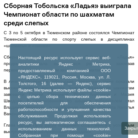
Сборная Тобольска «Ладья» выиграла
Чемпионат области по шахматам
среди слепых
С 3 по 5 октября в Тюменском районе состоялся Чемпионат
Тюменской области по спорту слепых в дисциплинах
«шахматы» и «шашки».
Сборная команда города Тобольска «Ладья»
Настоящий ресурс использует сервис веб-
продемонстрировала выдающиеся результаты, завоевав
аналитики Яндекс Метрика,
первое место в командном зачёте по шахматам.
предоставляемый компанией ООО
«ЯНДЕКС», 119021, Россия, Москва, ул. Л.
В личном первенстве тобольские спортсмены также показали
Толстого, 16 (далее — Яндекс), сервис
высокий уровень мастерства. Золотые медали по шахматам
Яндекс Метрика использует файлы «cookie»
завоевали Сергей Щинников, Игорь Анисимов и Мария
с целью сбора технических данных
Шведова. В соревнованиях по шашкам победителем стал
посетителей для обеспечения
Владимир Черкашин, а серебряную медаль получила Наталья
работоспособности и улучшения качества
Важенина.
обслуживания. Продолжая использовать
ресурс, вы автоматически соглашаетесь с
Глава города
Петр Вагин
поздравил спортсменов с успешным
Закры
использованием данных технологий.
выступлением и заслуженными наградами.
Собранная при помощи «cookie»