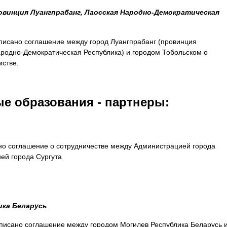
овинция Луангпрабанг, Лаосская Народно-Демократическая
писано соглашение между город Луангпрабанг (провинция
ародно-Демократическая Республика) и городом Тобольском о
мстве.
е образования -
партнеры:
но соглашение о сотрудничестве между Администрацией города
ей города Сургута
ика Беларусь
писано соглашение между городом Могилев Республика Беларусь 