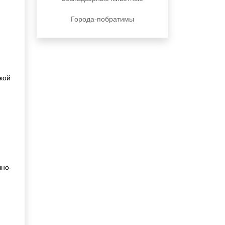
Города-побратимы
кой
чно-