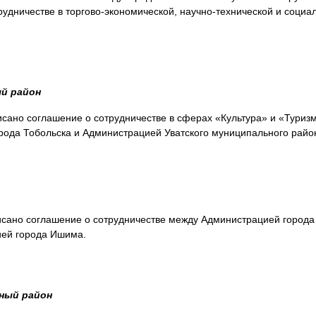
рудничестве в торгово-экономической, научно-технической и социа
й район
исано соглашение о сотрудничестве в сферах «Культура» и «Туриз
ода Тобольска и Администрацией Уватского муниципального райо
исано соглашение о сотрудничестве между Администрацией города
ией города Ишима.
ный район