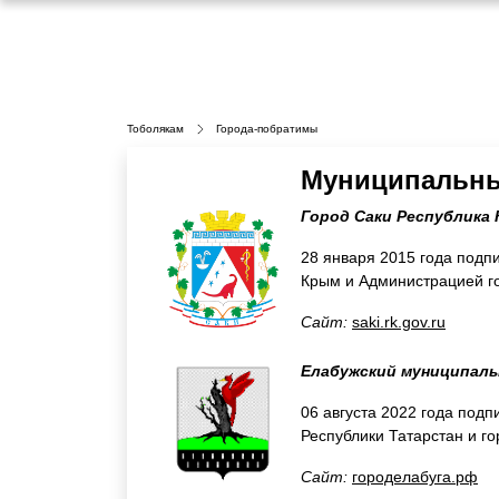
Тоболякам
Города-побратимы
Муниципальны
Город Саки Республика
28 января 2015 года подп
Крым и Администрацией го
Сайт:
saki.rk.gov.ru
Елабужский муниципаль
06 августа 2022 года по
Республики Татарстан и г
Сайт:
городелабуга.рф