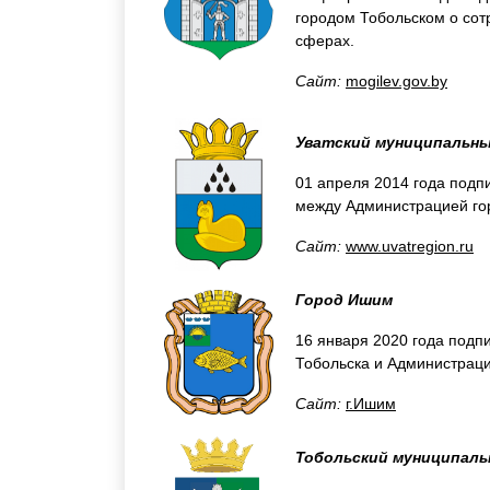
городом Тобольском о сот
сферах.
Сайт:
mogilev.gov.by
Уватский муниципальны
01 апреля 2014 года подп
между Администрацией гор
Сайт:
www.uvatregion.ru
Город Ишим
16 января 2020 года подп
Тобольска и Администрац
Сайт:
г.Ишим
Тобольский муниципаль