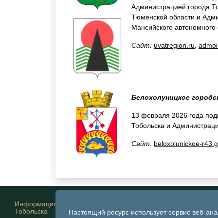
Администрацией города То
Тюменской области и Адм
Мансийского автономного
Сайт:
uvatregion.ru
,
admoil
Белохолуницкое городск
13 февраля 2026 года под
Тобольска и Администраци
Сайт:
beloxolunickoe-r43.
Информационный портал города
Тобольска
Настоящий ресурс использует сервис веб-ан