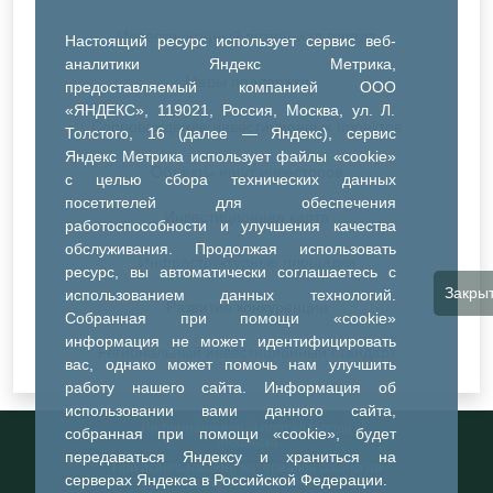
Инвестиционный потенциал города
Настоящий ресурс использует сервис веб-
аналитики Яндекс Метрика,
Меры поддержки
предоставляемый компанией ООО
«ЯНДЕКС», 119021, Россия, Москва, ул. Л.
Сопровождение инвестиционных проектов
Толстого, 16 (далее — Яндекс), сервис
Яндекс Метрика использует файлы «cookie»
Объекты ищут инвесторов
с целью сбора технических данных
посетителей для обеспечения
Инвестиционная карта
работоспособности и улучшения качества
обслуживания. Продолжая использовать
Инфраструктурные площадки
ресурс, вы автоматически соглашаетесь с
Закры
использованием данных технологий.
Развитие конкуренции
Собранная при помощи «cookie»
информация не может идентифицировать
Региональный инвестиционный стандарт
вас, однако может помочь нам улучшить
работу нашего сайта. Информация об
использовании вами данного сайта,
Информационный портал города
собранная при помощи «cookie», будет
Тобольска
передаваться Яндексу и храниться на
При использовании материалов ссылка на
серверах Яндекса в Российской Федерации.
портал обязательна