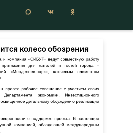
Сегодня 06 августа 2026
вится колесо обозрения
а и компания «СИБУР» ведут совместную работу
 притяжения для жителей и гостей города –
ений «Менделеев-парк», ключевым элементом
.
ин провел рабочее совещание с участием своих
й Департамента экономики, Инвестиционного
 посвященное детальному обсуждению реализации
говоренности о поддержке проекта. В настоящее
рупной компанией, обладающей международным
.