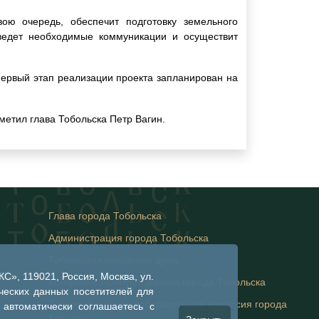
вою очередь, обеспечит подготовку земельного
оведет необходимые коммуникации и осуществит
Первый этап реализации проекта запланирован на
метил глава Тобольска Петр Вагин.
Глава города Тобольска
Администрация города Тобольска
Тобольская городская дума
», 119021, Россия, Москва, ул.
Контрольно-счетная палата города Тобольска
ческих данных посетителей для
Территориальная избирательная комиссия города
 автоматически соглашаетесь с