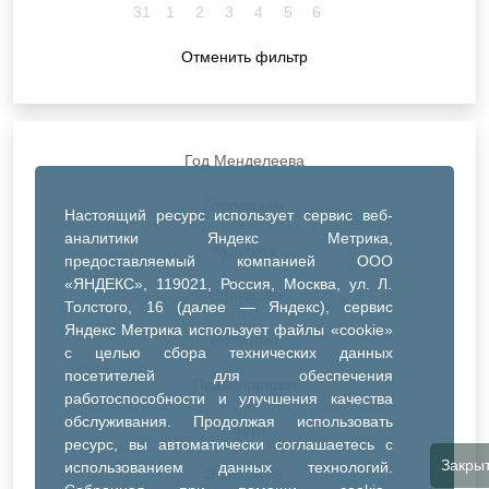
31
1
2
3
4
5
6
Отменить фильтр
Год Менделеева
Горожанам
Настоящий ресурс использует сервис веб-
аналитики Яндекс Метрика,
Культура
предоставляемый компанией ООО
«ЯНДЕКС», 119021, Россия, Москва, ул. Л.
Общество
Толстого, 16 (далее — Яндекс), сервис
Яндекс Метрика использует файлы «cookie»
Политика
с целью сбора технических данных
посетителей для обеспечения
Правопорядок
работоспособности и улучшения качества
обслуживания. Продолжая использовать
Спорт
ресурс, вы автоматически соглашаетесь с
Закры
использованием данных технологий.
Экономика