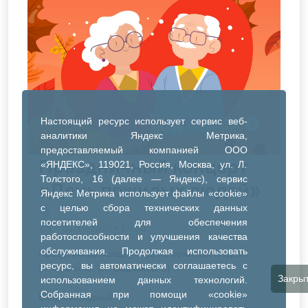
Настоящий ресурс использует сервис веб-
аналитики Яндекс Метрика,
предоставляемый компанией ООО
Праздничный концерт
«ЯНДЕКС», 119021, Россия, Москва, ул. Л.
Толстого, 16 (далее — Яндекс), сервис
«День пожилых людей»
Яндекс Метрика использует файлы «cookie»
с целью сбора технических данных
посетителей для обеспечения
01.10.2025 • 16:00
работоспособности и улучшения качества
обслуживания. Продолжая использовать
Праздничный концерт «День пожилых людей»
ресурс, вы автоматически соглашаетесь с
(п. Сумкино, ул. Водников, 5)
Закры
использованием данных технологий.
Собранная при помощи «cookie»
Вход свободный