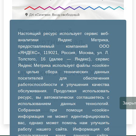
Виртуальный
Настоящий ресурс использует сервис веб-
концертный зал.
аналитики Яндекс Метрика,
предоставляемый компанией ООО
Программа «Шедевры
«ЯНДЕКС», 119021, Россия, Москва, ул. Л.
Толстого, 16 (далее — Яндекс), сервис
российской хоровой
Яндекс Метрика использует файлы «cookie»
музыки: от XX к XXI
с целью сбора технических данных
посетителей для обеспечения
веку»
работоспособности и улучшения качества
обслуживания. Продолжая использовать
ресурс, вы автоматически соглашаетесь с
17.10.2025 • 19:00
Закры
использованием данных технологий.
Собранная при помощи «cookie»
Вход свободный
информация не может идентифицировать
вас, однако может помочь нам улучшить
работу нашего сайта. Информация об
использовании вами данного сайта,