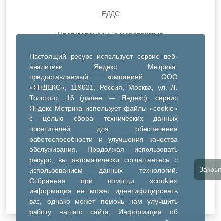
ЕДДС
Противопожарные мероприятия
Противопаводковые мероприятия
Настоящий ресурс использует сервис веб-
аналитики Яндекс Метрика,
Памятки населению
предоставляемый компанией ООО
«ЯНДЕКС», 119021, Россия, Москва, ул. Л.
Режим ЧС
Толстого, 16 (далее — Яндекс), сервис
Яндекс Метрика использует файлы «cookie»
Прокуратура разъясняет
с целью сбора технических данных
посетителей для обеспечения
Осторожно мошенники!
работоспособности и улучшения качества
обслуживания. Продолжая использовать
Противодействия коррупции
ресурс, вы автоматически соглашаетесь с
Закры
использованием данных технологий.
Все о полетах
Собранная при помощи «cookie»
информация не может идентифицировать
Беспилотные летательные аппараты (БПЛА)
вас, однако может помочь нам улучшить
работу нашего сайта. Информация об