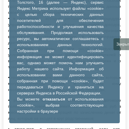
вовлечения в преступную деятельность и о способах
Толстого, 16 (далее — Яндекс), сервис
противодействия этому (например, не сообщать данные
Яндекс Метрика использует файлы «cookie»
своей платежной карты третьим лицам);
с целью сбора технических данных
• в документах, которые регламентируют процедуры
посетителей для обеспечения
управления рисками в сфере отмывания доходов,
работоспособности и улучшения качества
полученных преступным путем, определить признаки
обслуживания. Продолжая использовать
вовлечения несовершеннолетних в противоправную
ресурс, вы автоматически соглашаетесь с
деятельность,
Закры
использованием данных технологий.
• дополнить договоры (в том числе действующие)
Собранная при помощи «cookie»
условием об уведомлении законных представителей о
информация не может идентифицировать
выпуске подростку электронного средства платежа и о
вас, однако может помочь нам улучшить
транзакциях по нему;
работу нашего сайта. Информация об
использовании вами данного сайта,
• предлагать сообщить данные родственников, от которых
собранная при помощи «cookie», будет
могут поступать деньги, и тех лиц, кому
передаваться Яндексу и храниться на
несовершеннолетний планирует делать переводы;
серверах Яндекса в Российской Федерации.
Вы можете
отказаться
от использования
• рассмотреть вопрос об установлении в договоре
«cookie», выбрав соответствующие
положений о совокупном лимите не более 100 тыс. руб. в
настройки в браузере
месяц, например, для операций по зачислению денег от
лиц, которые не входят в круг родственников;