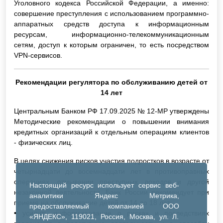
Уголовного кодекса Российской Федерации, а именно:
совершение преступления с использованием программно-
аппаратных средств доступа к информационным
ресурсам, информационно-телекоммуникационным
сетям, доступ к которым ограничен, то есть посредством
VPN-сервисов.
Рекомендации регулятора по обслуживанию детей от
14 лет
Центральным Банком РФ 17.09.2025 № 12-MP утверждены
Методические рекомендации о повышении внимания
кредитных организаций к отдельным операциям клиентов
- физических лиц.
В целях снижения рисков участия подростков в возрасте от
четырнадцати до восемнадцати лет в противоправных
операциях, отмывании преступных доходов и другой
Настоящий ресурс использует сервис веб-
незаконной деятельности, Банк России рекомендует при
аналитики Яндекс Метрика,
приеме на обслуживание детей от 14 до 18 лет:
предоставляемый компанией ООО
• усилить информирование о рисках и последствиях
«ЯНДЕКС», 119021, Россия, Москва, ул. Л.