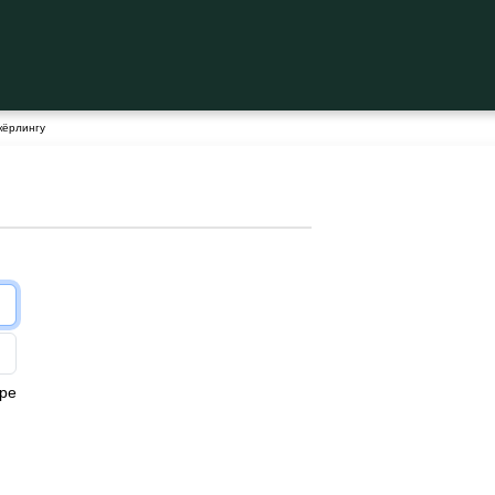
кёрлингу
ре