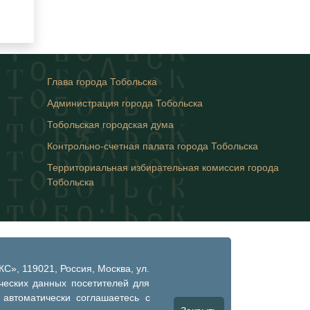
Глава города Тобольска
Администрация города Тобольска
Тобольская городская дума
Контрольно-счетная палата города Тобольска
Территориальная избирательная комиссия города
Тобольска
», 119021, Россия, Москва, ул.
ческих данных посетителей для
 автоматически соглашаетесь с