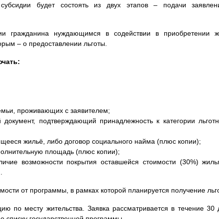
 субсидии будет состоять из двух этапов – подачи заявле
ии гражданина нуждающимся в содействии в приобретении 
рым – о предоставлении льготы.
ючать:
емьи, проживающих с заявителем;
 документ, подтверждающий принадлежность к категории льготн
щееся жильё, либо договор социального найма (плюс копии);
олнительную площадь (плюс копии);
личие возможности покрытия оставшейся стоимости (30%) жиль
.
мости от программы, в рамках которой планируется получение льг
ю по месту жительства. Заявка рассматривается в течение 30 
но списку государственной программы.