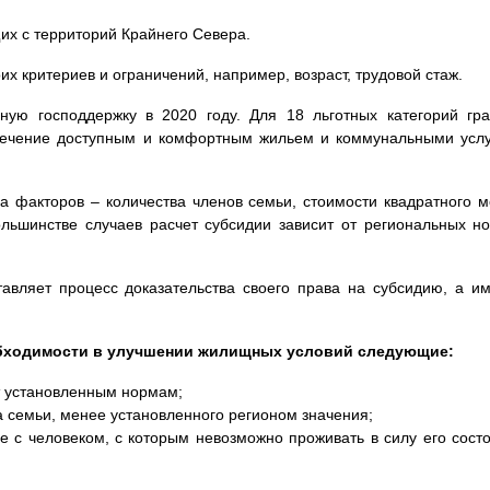
х с территорий Крайнего Севера.
х критериев и ограничений, например, возраст, трудовой стаж.
ную господдержку в 2020 году. Для 18 льготных категорий гр
спечение доступным и комфортным жильем и коммунальными усл
а факторов – количества членов семьи, стоимости квадратного м
льшинстве случаев расчет субсидии зависит от региональных н
авляет процесс доказательства своего права на субсидию, а и
бходимости в улучшении жилищных условий следующие:
т установленным нормам;
а семьи, менее установленного регионом значения;
е с человеком, с которым невозможно проживать в силу его сост