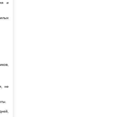
ния и
жилых
иков,
я, не
оты.
дней,