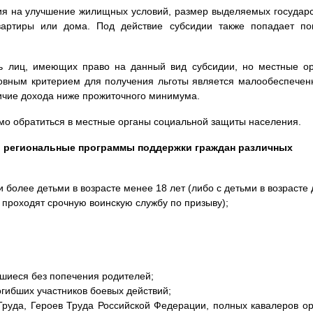
идия на улучшение жилищных условий, размер выделяемых государ
артиры или дома. Под действие субсидии также попадает по
ь лиц, имеющих право на данный вид субсидии, но местные о
овным критерием для получения льготы является малообеспечен
ичие дохода ниже прожиточного минимума.
мо обратиться в местные органы социальной защиты населения.
и региональные программы поддержки граждан различных
 более детьми в возрасте менее 18 лет (либо с детьми в возрасте 
и проходят срочную воинскую службу по призыву);
вшиеся без попечения родителей;
огибших участников боевых действий;
Труда, Героев Труда Российской Федерации, полных кавалеров о