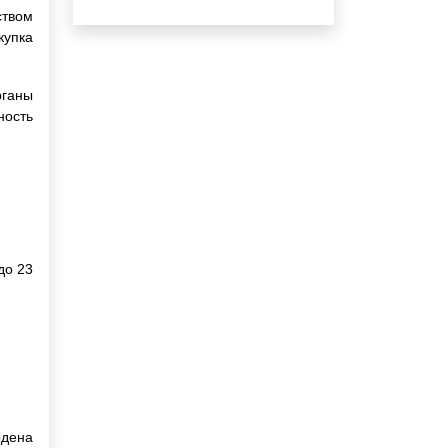
ством
купка
рганы
ность
до 23
рдена