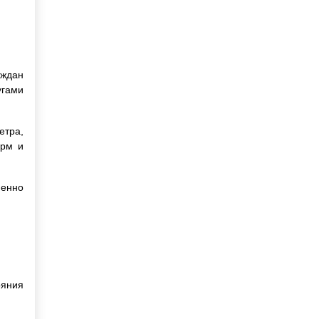
аждан
угами
етра,
орм и
менно
ояния