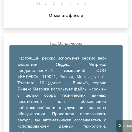
31
1
2
3
4
5
6
Отменить фильтр
Год Менделеева
Горожанам
Настоящий ресурс использует сервис веб-
аналитики Яндекс Метрика,
Культура
предоставляемый компанией ООО
«ЯНДЕКС», 119021, Россия, Москва, ул. Л.
Общество
Толстого, 16 (далее — Яндекс), сервис
Яндекс Метрика использует файлы «cookie»
Политика
с целью сбора технических данных
посетителей для обеспечения
Правопорядок
работоспособности и улучшения качества
обслуживания. Продолжая использовать
Спорт
ресурс, вы автоматически соглашаетесь с
Закры
использованием данных технологий.
Экономика