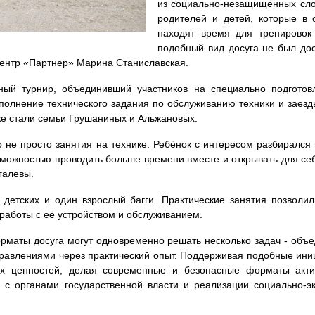
из социально-незащищённых слое
родителей и детей, которые в 
находят время для тренировок
подобный вид досуга не был дос
ентр «Партнер» Марина Станиславская.
ый турнир, объединивший участников на специально подготовл
полнение технического задания по обслуживанию техники и заезд
же стали семьи Грушаниных и Альжановых.
 не просто занятия на технике. Ребёнок с интересом разбирался в
озможностью проводить больше времени вместе и открывать для с
галевы.
детских и один взрослый багги. Практические занятия позволил
 работы с её устройством и обслуживанием.
рматы досуга могут одновременно решать несколько задач - объе
правлениями через практический опыт. Поддерживая подобные ин
х ценностей, делая современные и безопасные форматы актив
ю с органами государственной власти и реализации социально