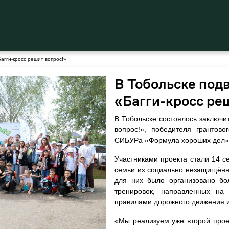
Багги-кросс решит вопрос!»
В Тобольске под
«Багги-кросс ре
В Тобольске состоялось заключи
вопрос!», победителя грантов
СИБУРа «Формула хороших дел», 
Участниками проекта стали 14 се
семьи из социально незащищённы
для них было организовано бол
тренировок, направленных на 
правилами дорожного движения и
«Мы реализуем уже второй прое