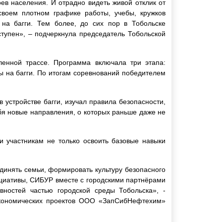
в населения. И отрадно видеть живой отклик от
своем плотном графике работы, учебы, кружков
 на багги. Тем более, до сих пор в Тобольске
тупен», – подчеркнула председатель Тобольской
енной трассе. Программа включала три этапа:
ы на багги. По итогам соревнований победителем
 устройстве багги, изучал правила безопасности,
ебя новые направления, о которых раньше даже не
и участникам не только освоить базовые навыки
динять семьи, формировать культуру безопасного
ициативы, СИБУР вместе с городскими партнёрами
ностей частью городской среды Тобольска», -
-экономических проектов ООО «ЗапСибНефтехим»