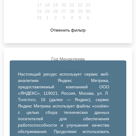
17
18
19
20
21
22
23
24
25
26
27
28
29
30
31
1
2
3
4
5
6
Отменить фильтр
Год Менделеева
Горожанам
Настоящий ресурс использует сервис веб-
аналитики Яндекс Метрика,
Культура
предоставляемый компанией ООО
«ЯНДЕКС», 119021, Россия, Москва, ул. Л.
Общество
Толстого, 16 (далее — Яндекс), сервис
Яндекс Метрика использует файлы «cookie»
Политика
с целью сбора технических данных
посетителей для обеспечения
Правопорядок
работоспособности и улучшения качества
обслуживания. Продолжая использовать
Спорт