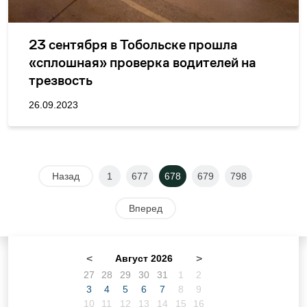
23 сентября в Тобольске прошла
«сплошная» проверка водителей на
трезвость
26.09.2023
Назад
1
677
678
679
798
Вперед
<
Август 2026
>
27
28
29
30
31
1
2
3
4
5
6
7
8
9
10
11
12
13
14
15
16