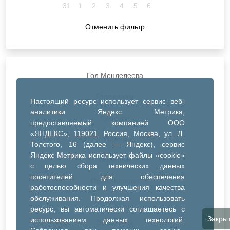
31
1
2
3
4
5
6
Отменить фильтр
Год Менделеева
Горожанам
Настоящий ресурс использует сервис веб-
аналитики Яндекс Метрика,
Культура
предоставляемый компанией ООО
«ЯНДЕКС», 119021, Россия, Москва, ул. Л.
Общество
Толстого, 16 (далее — Яндекс), сервис
Яндекс Метрика использует файлы «cookie»
Политика
с целью сбора технических данных
посетителей для обеспечения
Правопорядок
работоспособности и улучшения качества
обслуживания. Продолжая использовать
Спорт
ресурс, вы автоматически соглашаетесь с
Закры
использованием данных технологий.
Экономика