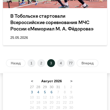
В Тобольске стартовали
Всероссийские соревнования МЧС
России «Мемориал М. А. Фёдорова»
по пожарно-спасательному спорту
25.05.2026
Назад
1
2
3
4
77
Вперед
<
Август 2026
>
27
28
29
30
31
1
2
3
4
5
6
7
8
9
10
11
12
13
14
15
16
17
18
19
20
21
22
23
24
25
26
27
28
29
30