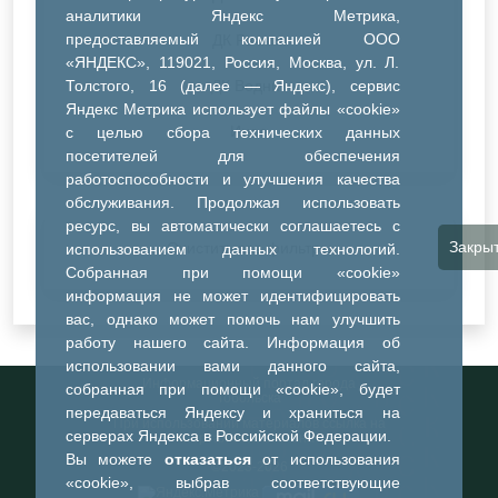
аналитики Яндекс Метрика,
предоставляемый компанией ООО
ДК Речник
«ЯНДЕКС», 119021, Россия, Москва, ул. Л.
Толстого, 16 (далее — Яндекс), сервис
ДК Водник
Яндекс Метрика использует файлы «cookie»
Иное
с целью сбора технических данных
посетителей для обеспечения
работоспособности и улучшения качества
обслуживания. Продолжая использовать
ресурс, вы автоматически соглашаетесь с
Закры
Очистить все фильтры
использованием данных технологий.
Собранная при помощи «cookie»
информация не может идентифицировать
вас, однако может помочь нам улучшить
работу нашего сайта. Информация об
использовании вами данного сайта,
Информационный портал города
собранная при помощи «cookie», будет
Тобольска
передаваться Яндексу и храниться на
При использовании материалов ссылка на
серверах Яндекса в Российской Федерации.
портал обязательна
Вы можете
отказаться
от использования
©2023-2026
«cookie», выбрав соответствующие