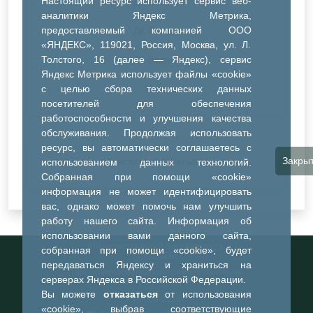
Настоящий ресурс использует сервис веб-
ДК Синтез
аналитики Яндекс Метрика,
предоставляемый компанией ООО
ДК Речник
«ЯНДЕКС», 119021, Россия, Москва, ул. Л.
Толстого, 16 (далее — Яндекс), сервис
ДК Водник
Яндекс Метрика использует файлы «cookie»
Иное
с целью сбора технических данных
посетителей для обеспечения
работоспособности и улучшения качества
обслуживания. Продолжая использовать
ресурс, вы автоматически соглашаетесь с
Закры
Очистить все фильтры
использованием данных технологий.
Собранная при помощи «cookie»
информация не может идентифицировать
вас, однако может помочь нам улучшить
работу нашего сайта. Информация об
использовании вами данного сайта,
Информационный портал города
собранная при помощи «cookie», будет
Тобольска
передаваться Яндексу и храниться на
При использовании материалов ссылка на
серверах Яндекса в Российской Федерации.
портал обязательна
Вы можете
отказаться
от использования
©2023-2026
«cookie», выбрав соответствующие