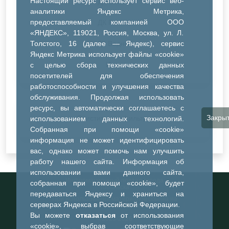
Настоящий ресурс использует сервис веб-
ДК Синтез
аналитики Яндекс Метрика,
предоставляемый компанией ООО
ДК Речник
«ЯНДЕКС», 119021, Россия, Москва, ул. Л.
Толстого, 16 (далее — Яндекс), сервис
ДК Водник
Яндекс Метрика использует файлы «cookie»
Иное
с целью сбора технических данных
посетителей для обеспечения
работоспособности и улучшения качества
обслуживания. Продолжая использовать
ресурс, вы автоматически соглашаетесь с
Закры
Очистить все фильтры
использованием данных технологий.
Собранная при помощи «cookie»
информация не может идентифицировать
вас, однако может помочь нам улучшить
работу нашего сайта. Информация об
использовании вами данного сайта,
Информационный портал города
собранная при помощи «cookie», будет
Тобольска
передаваться Яндексу и храниться на
При использовании материалов ссылка на
серверах Яндекса в Российской Федерации.
портал обязательна
Вы можете
отказаться
от использования
©2023-2026
«cookie», выбрав соответствующие